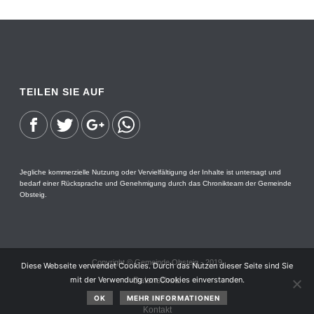
TEILEN SIE AUF
Jegliche kommerzielle Nutzung oder Vervielfältigung der Inhalte ist untersagt und
bedarf einer Rücksprache und Genehmigung durch das Chronikteam der Gemeinde
Obsteig.
Copyright © Gemeinde Obsteig - 2019
Diese Webseite verwendet Cookies. Durch das Nutzen dieser Seite sind Sie
mit der Verwendung von Cookies einverstanden.
Datenschutz
Impressum
OK
MEHR INFORMATIONEN
Kontakt