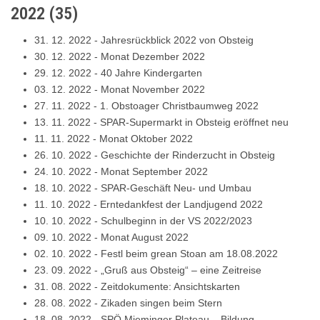
2022
(
35
)
31. 12. 2022
-
Jahresrückblick 2022 von Obsteig
30. 12. 2022
-
Monat Dezember 2022
29. 12. 2022
-
40 Jahre Kindergarten
03. 12. 2022
-
Monat November 2022
27. 11. 2022
-
1. Obstoager Christbaumweg 2022
13. 11. 2022
-
SPAR-Supermarkt in Obsteig eröffnet neu
11. 11. 2022
-
Monat Oktober 2022
26. 10. 2022
-
Geschichte der Rinderzucht in Obsteig
24. 10. 2022
-
Monat September 2022
18. 10. 2022
-
SPAR-Geschäft Neu- und Umbau
11. 10. 2022
-
Erntedankfest der Landjugend 2022
10. 10. 2022
-
Schulbeginn in der VS 2022/2023
09. 10. 2022
-
Monat August 2022
02. 10. 2022
-
Festl beim grean Stoan am 18.08.2022
23. 09. 2022
-
„Gruß aus Obsteig“ – eine Zeitreise
31. 08. 2022
-
Zeitdokumente: Ansichtskarten
28. 08. 2022
-
Zikaden singen beim Stern
18. 08. 2022
-
SPÖ Mieminger Plateau – Bildung