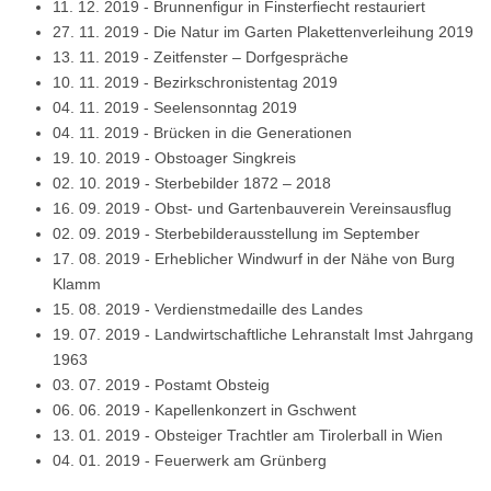
11. 12. 2019
-
Brunnenfigur in Finsterfiecht restauriert
27. 11. 2019
-
Die Natur im Garten Plakettenverleihung 2019
13. 11. 2019
-
Zeitfenster – Dorfgespräche
10. 11. 2019
-
Bezirkschronistentag 2019
04. 11. 2019
-
Seelensonntag 2019
04. 11. 2019
-
Brücken in die Generationen
19. 10. 2019
-
Obstoager Singkreis
02. 10. 2019
-
Sterbebilder 1872 – 2018
16. 09. 2019
-
Obst- und Gartenbauverein Vereinsausflug
02. 09. 2019
-
Sterbebilderausstellung im September
17. 08. 2019
-
Erheblicher Windwurf in der Nähe von Burg
Klamm
15. 08. 2019
-
Verdienstmedaille des Landes
19. 07. 2019
-
Landwirtschaftliche Lehranstalt Imst Jahrgang
1963
03. 07. 2019
-
Postamt Obsteig
06. 06. 2019
-
Kapellenkonzert in Gschwent
13. 01. 2019
-
Obsteiger Trachtler am Tirolerball in Wien
04. 01. 2019
-
Feuerwerk am Grünberg