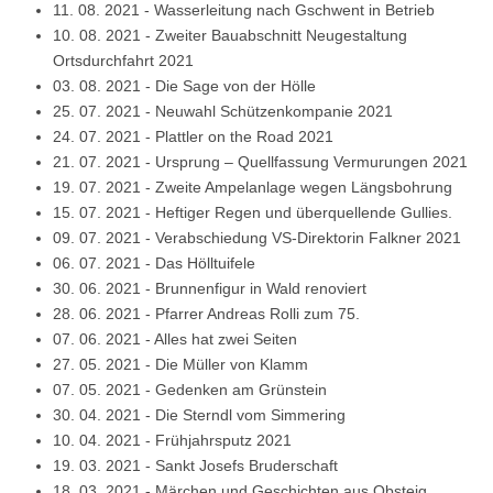
11. 08. 2021
-
Wasserleitung nach Gschwent in Betrieb
10. 08. 2021
-
Zweiter Bauabschnitt Neugestaltung
Ortsdurchfahrt 2021
03. 08. 2021
-
Die Sage von der Hölle
25. 07. 2021
-
Neuwahl Schützenkompanie 2021
24. 07. 2021
-
Plattler on the Road 2021
21. 07. 2021
-
Ursprung – Quellfassung Vermurungen 2021
19. 07. 2021
-
Zweite Ampelanlage wegen Längsbohrung
15. 07. 2021
-
Heftiger Regen und überquellende Gullies.
09. 07. 2021
-
Verabschiedung VS-Direktorin Falkner 2021
06. 07. 2021
-
Das Hölltuifele
30. 06. 2021
-
Brunnenfigur in Wald renoviert
28. 06. 2021
-
Pfarrer Andreas Rolli zum 75.
07. 06. 2021
-
Alles hat zwei Seiten
27. 05. 2021
-
Die Müller von Klamm
07. 05. 2021
-
Gedenken am Grünstein
30. 04. 2021
-
Die Sterndl vom Simmering
10. 04. 2021
-
Frühjahrsputz 2021
19. 03. 2021
-
Sankt Josefs Bruderschaft
18. 03. 2021
-
Märchen und Geschichten aus Obsteig