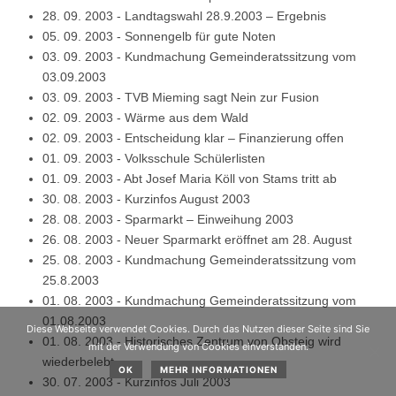
28. 09. 2003
-
Landtagswahl 28.9.2003 – Ergebnis
05. 09. 2003
-
Sonnengelb für gute Noten
03. 09. 2003
-
Kundmachung Gemeinderatssitzung vom
03.09.2003
03. 09. 2003
-
TVB Mieming sagt Nein zur Fusion
02. 09. 2003
-
Wärme aus dem Wald
02. 09. 2003
-
Entscheidung klar – Finanzierung offen
01. 09. 2003
-
Volksschule Schülerlisten
01. 09. 2003
-
Abt Josef Maria Köll von Stams tritt ab
30. 08. 2003
-
Kurzinfos August 2003
28. 08. 2003
-
Sparmarkt – Einweihung 2003
26. 08. 2003
-
Neuer Sparmarkt eröffnet am 28. August
25. 08. 2003
-
Kundmachung Gemeinderatssitzung vom
25.8.2003
01. 08. 2003
-
Kundmachung Gemeinderatssitzung vom
01.08.2003
Diese Webseite verwendet Cookies. Durch das Nutzen dieser Seite sind Sie
01. 08. 2003
-
Historisches Zentrum von Obsteig wird
mit der Verwendung von Cookies einverstanden.
wiederbelebt
OK
MEHR INFORMATIONEN
30. 07. 2003
-
Kurzinfos Juli 2003