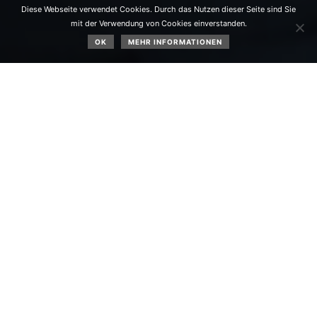
Diese Webseite verwendet Cookies. Durch das Nutzen dieser Seite sind Sie
mit der Verwendung von Cookies einverstanden.
OK
MEHR INFORMATIONEN
Drei Teilnehmer aus Obsteig beim Ötztaler
Radmarathon 2025:
Julia Granbichler, Manuel Telfner und
Martin Wolf
Das Titelbild zeigt Manuel Telfner bei der Zielankunft in
Sölden nach 7 Stunden 47 Minuten und 9,5 Sekunden
Fahrzeit.
Der Startschuss für die 44. Ausgabe des Ötztaler
Radmarathons fiel am Sonntag, dem 31.August um 6.30
Uhr in Sölden. Die insgesamt über 4.000 Teilnehmerinnen