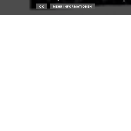
OK
MEHR INFORMATIONEN
Der Tourismusverband Mieminger Plateau & Fernpass-
Seen hat ab dem 1. Juli den Musikband-Leiter Hubert
Trenkwalder fix als Geschäftsführer angestellt.
Die Volksschule führte am 3. Juli das Musikstück „Der
Apfelbaum“,
getextet nach einer Geschichte von Mira
Lobe von Carmen Marthe, Musik von Stefan Laube, in der
Sporthalle des Tyrol-Hotels auf. Es wurde ein großer
Publikumserfolg .
10. Juli : Derzeit laufen Wassermessungen am Sturlbach
und Verhandlungen mit etwaigen Kraftwerksbetreibern
wegen eines Trinkwasserkraftwerkes in der Nähe des