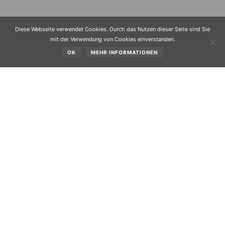
Diese Webseite verwendet Cookies. Durch das Nutzen dieser Seite sind Sie
mit der Verwendung von Cookies einverstanden.
OK
MEHR INFORMATIONEN
Kontaktadresse: Bürgerinitiative Obsteig
Mag. Martin Riser
6416 OBSTEIG 176
Herrn Landeshauptmann
Dipl.-Ing. Alois Partl
Obsteig, den 19.02.1989
Sehr geehrter Herr Landeshauptmann!