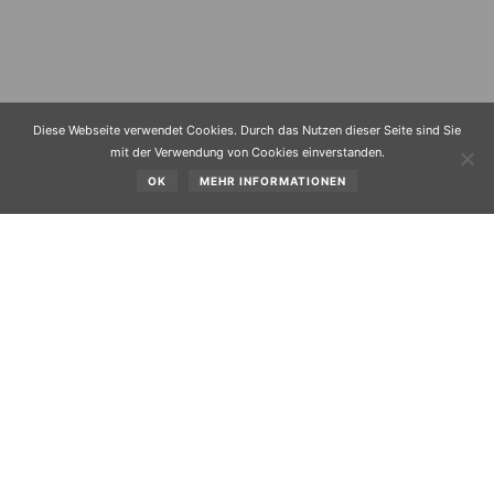
Diese Webseite verwendet Cookies. Durch das Nutzen dieser Seite sind Sie
mit der Verwendung von Cookies einverstanden.
OK
MEHR INFORMATIONEN
Bei der Gemeinderatssitzung vom
03.04.2003
wurden
nachstehende Tagesordnungspunkte behandelt und
folgende Beschlüsse gefasst:
Beginn: 20:00 Uhr
TAGESORDNUNG