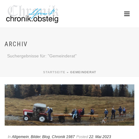
ARCHIV
Suchergebnisse für: "Gemeinderat"
STARTSEITE
»
GEMEINDERAT
In
Allgemein
,
Bilder
,
Blog
,
Chronik 1987
Posted
22. Mai 2023