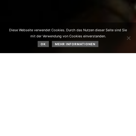
Diese Webseite verwendet Cookies. Durch das Nutzen dieser Seite sind Sie
mit der Verwendung von Cookies einverstanden.
OK
MEHR INFORMATIONEN
Bei seiner Jahreshauptversammlung am 20.04.2022
wählte der Gartenbauverein Obsteig einen neuen
Vorstand.
Josef Stocker
(Obmann seit 2007) legte sein
Amt aus gesundheitlichen Gründen zurück. Er erzählte,
dass er und seine Frau Martha als „frisch nach Obsteig
Zugezogene“ von Waltraud Stecher willkommen geheißen
wurden und u.a. eine Liste der Obsteiger Vereine erhielten.
Josef war Leiter des botanischen Gartens Innsbruck,