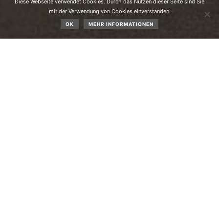
Diese Webseite verwendet Cookies. Durch das Nutzen dieser Seite sind Sie
mit der Verwendung von Cookies einverstanden.
OK
MEHR INFORMATIONEN
Mit Elan in die Zukunft
Der
Skiklub Obsteig
hat eine lange Tradition. Sie reicht in
das Jahr 1932 beziehungsweise 1952 zurück. Bei der
Jahreshauptversammlung am 6. Oktober 2024 wurde unter
der Leitung von Vizebürgermeister Elmar Partner ein neuer
Ausschuss gewählt. Zuvor wurde Marc Schaber und
seinem Team für die erfolgreiche Arbeit der vergangenen
Jahre gedankt.
Für die kommenden drei Jahre steht folgendes Team dem
traditionsreichen und initiativen Klub vor: