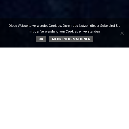
Diese Webseite verwendet Cookies. Durch das Nutzen dieser Seite sind Sie
mit der Verwendung von Cookies einverstanden.
OK
MEHR INFORMATIONEN
Im Mai 2024 gab es folgende Ereignisse:
Das Beitragsbild, die
Kapellenmesse
in Gschwent am
07.05.2024
im Rahmen der Bitttage vor Christi Himmelfahrt
mit Pfarrer P. Andreas Rolli wurde musikalisch gestaltet
von Gerhard Koch (Piano, Gitarre), Jakob Koch (Klarinette)