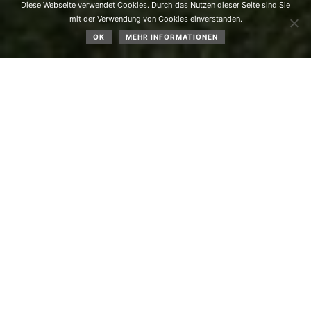
Diese Webseite verwendet Cookies. Durch das Nutzen dieser Seite sind Sie
mit der Verwendung von Cookies einverstanden.
OK
MEHR INFORMATIONEN
Am 21.06.2025 veranstaltete das Biketeam Silz/Mötz ein
XCO Mountainbike-Rennen
in Obsteig beim Grünberglift.
161 Teilnehmer, von U 7 bis U 17, Junioren, Master und
Fun Klassen, mussten eine Streckenlänge von 343 Meter
bis 2,2 Kilometer mehrmals abfahren, wobei die Abfahrt
zum Trendlbach und dessen Querung doch einiges
Können verlangte.