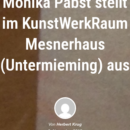
Monika Pabst stellt
im KunstWerkRaum
Mesnerhaus
(Untermieming) aus
Von
Herbert Krug