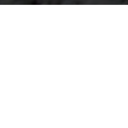
In der zweiten Dezemberwoche 2020 schneite es ergiebig.
Bis auf eine Höhe von ca. 1.300 m hinauf war der
Neuschnee sehr nass und dementsprechend schwer. Laut
dem Obsteiger Waldaufseher Daniel Strigl wurden durch
die hohe Schneelast unzählige Baumwipfel abgeknickt.
Nach ersten Schätzungen sollen ca. 2.000 Festmeter
betroffen sein. Teilweise splitterten die Stämme der Länge
nach, wodurch dieses Holz nur mehr zu Brennholz
verarbeitet werden kann. Für die Waldbesitzer ein
immenser Schaden, da der Holzpreis zur Zeit sehr niedrig
ist.