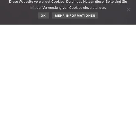
Diese Webseite verwendet Cookies. Durch das Nutzen dieser Seite sind Sie
mit der Verwendung von Cookies einverstanden.
OK
MEHR INFORMATIONEN
Sammeln, archivieren und dokumentieren sind die
Aufgaben, denen wir versuchen für unser Dorf
nachzukommen. Höchste Zeit, wieder einmal denen
Danke zu sagen, die uns immer wieder dabei unterstützen.
Wir bekommen Fotos zur Verfügung gestellt, es werden
uns Geschichten von früher erzählt und wir bekommen, seit
wir das Chronikwesen in Obsteig übernommen haben,
viele positive Rückmeldungen.
CHRONIKTEAM-HERBERT-UND-SABINE