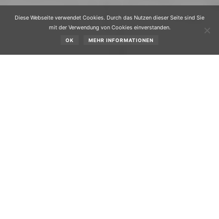
Diese Webseite verwendet Cookies. Durch das Nutzen dieser Seite sind Sie
mit der Verwendung von Cookies einverstanden.
OK
MEHR INFORMATIONEN
Jahresrückblick der Chronik Obsteig für das Jahr 2004
Ortschronist Hubert Stecher
Man möchte
es nicht
glauben,
doch hatte
am 20.
September