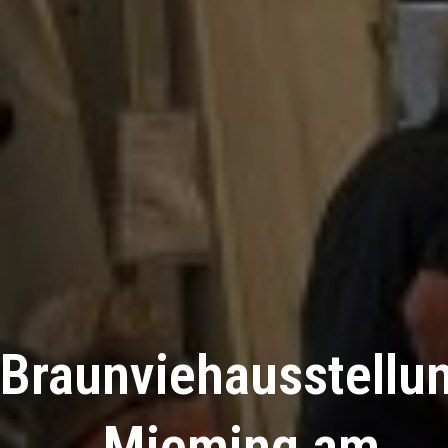
Braunviehausstellu
Mieming am