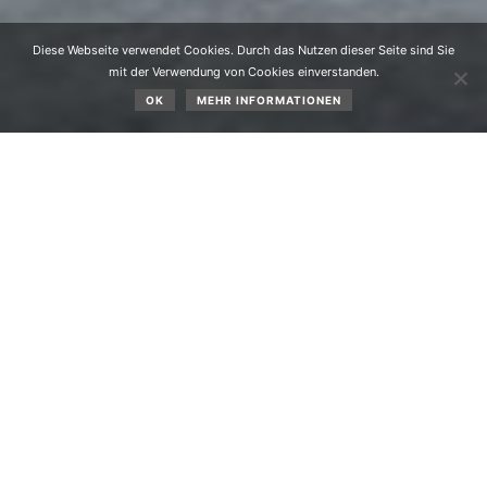
Diese Webseite verwendet Cookies. Durch das Nutzen dieser Seite sind Sie
mit der Verwendung von Cookies einverstanden.
OK
MEHR INFORMATIONEN
Bezirkscup Kinder Obsteig am 01.02.2025 am
Grünberglift.
FASZINIERENDER BEZIRKSCUP-SLALOM FÜR KINDER AM
GRÜNBERGHANG