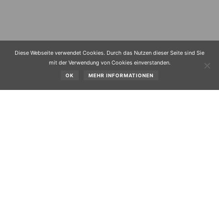
Diese Webseite verwendet Cookies. Durch das Nutzen dieser Seite sind Sie
mit der Verwendung von Cookies einverstanden.
OK
MEHR INFORMATIONEN
Der Benefizgedanke veränderte das Leben der Brüder
Schennach
Begonnen hat es mit einem zufälligen Zusammentreffen,
ge­meinsamen Ideen, viel Idealismus und jeder Menge
Arbeit. Heute, neun Jahre später, hat sich ihr Leben total
verändert. Sie wurden, was sie nie sein wollten, die Stars
der Benefizszene des Oberlandes. Mitten in den