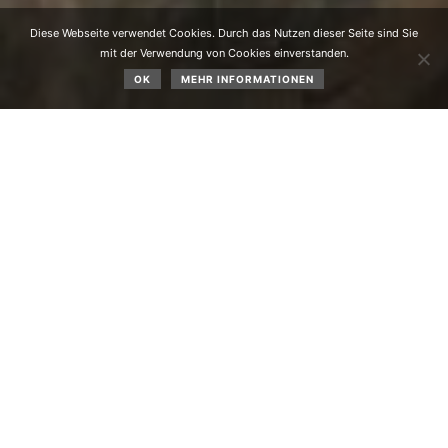
Diese Webseite verwendet Cookies. Durch das Nutzen dieser Seite sind Sie
mit der Verwendung von Cookies einverstanden.
OK
MEHR INFORMATIONEN
Im März 2024 gab es folgende Ereignisse:
02.03.2024:
Urnenbeisetzung der am 22.02.2024
verstorbenen Maria „Jocheler Midl“ Thaler, wohnhaft in
Wald 14.