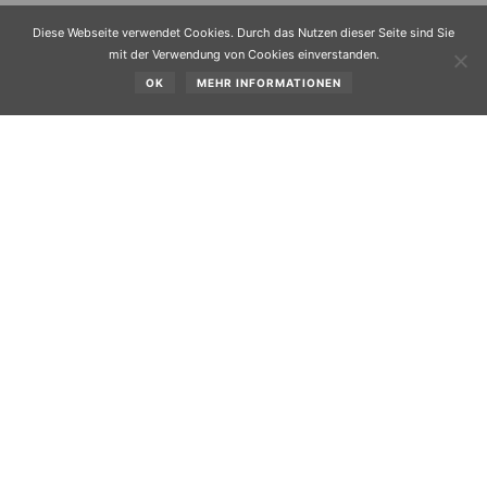
Diese Webseite verwendet Cookies. Durch das Nutzen dieser Seite sind Sie
mit der Verwendung von Cookies einverstanden.
OK
MEHR INFORMATIONEN
SK Obsteig – Vereinsmeisterschaft Alpin 2026 am
31.03.2026.