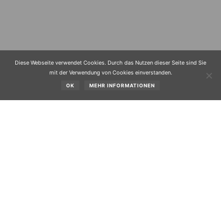
Diese Webseite verwendet Cookies. Durch das Nutzen dieser Seite sind Sie
mit der Verwendung von Cookies einverstanden.
OK
MEHR INFORMATIONEN
Bei der Gemeinderatssitzung am
28.11.2003
wurden
nachstehende Tagesordnungspunkte behandelt und
folgende Beschlüsse gefasst:
00
Beginn: 20.
Uhr
Tagesordnung