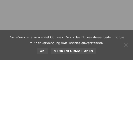
Diese Webseite verwendet Cookies. Durch das Nutzen dieser Seite sind Sie
mit der Verwendung von Cookies einverstanden.
OK
MEHR INFORMATIONEN
Am 16. Juni nach dem Sonntagsgottesdienst wurde der
bisherige Leiter der Volksschule, Hubert Stecher, der am
1.6.2002 in den Ruhestand getreten war, von den
Schülern, den Lehrerinnen, den Eltern, der Gemeinde, der
Pfarre und dem Bezirksschulrat verabschiedet.
1942 in lmst geboren, zog er 1978 nach Obsteig, war