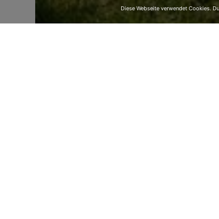
Diese Webseite verwendet Cookies. Dur
Wegen der Covid 19 Beschränkungen –
durchgeführt werden – wurde die Erst
durchgeführt.
Nur mit den engsten Angehörigen konnt
20.09.2020 mit Pater Andreas Rolli am
empfangen.