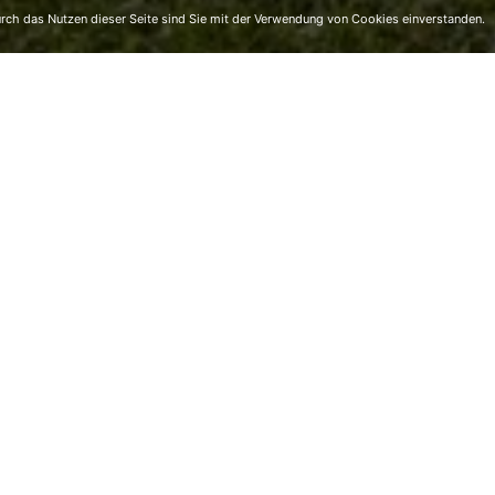
ch das Nutzen dieser Seite sind Sie mit der Verwendung von Cookies einverstanden.
 im Frühjahrslockdown konnten keine Veranstaltungen
kommunion 2020 erst im September nach Schulbeginn
en die elf Kinder – 4 Mädchen und 7 Buben – am
 Freigelände der Volksschule die 1. Hl. Kommunion