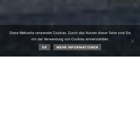
Diese Webseite verwendet Cookies. Durch das Nutzen dieser Seite sind Sie
mit der Verwendung von Cookies einverstanden.
OK
MEHR INFORMATIONEN
Im Juni 2026 gab es folgende Ereignisse:
Das Titelbild zeigt den Fußgängerübergang (Zebrastreifen)
über die B 189 bei der Kirche bzw. zur Volksschule und
SPAR Geschäft. Das Land Tirol führt eine
Frequenzzählung durch.