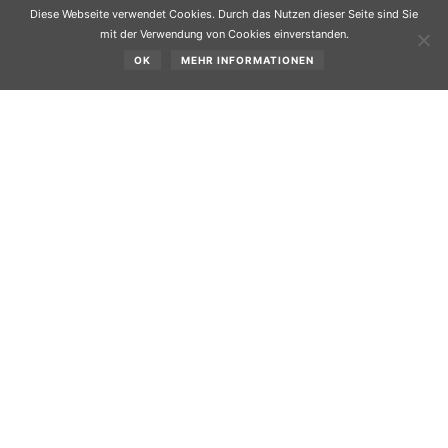
Diese Webseite verwendet Cookies. Durch das Nutzen dieser Seite sind Sie
mit der Verwendung von Cookies einverstanden.
OK
MEHR INFORMATIONEN
Absage an das Modell „Inntalfurche“ – Großlösung
vorstellbar – Tourismusabteilung übt Kritik
Gegen die Fusion der Ver­bände in der lnntalfurche spricht
sich der TVB Mieminger Plateau aus. Die
Tourismusabteilung verur­teilte diese Bestrebungen.
Von ALEXANDER HOLZEDL
MIEMING, TELFS. Die Fronten in den Verhandlun­gen rund
um die Fusion der Tourismusverbände in der Inntalfurche
verhärten sich. Der TVB Mieminger Plateau und Fernpass-