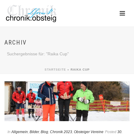
ARCHIV
Suchergebnisse für: "Raika Cup"
STARTSEITE
»
RAIKA CUP
In
Allgemein
,
Bilder
,
Blog
,
Chronik 2023
,
Obsteiger Vereine
Posted
30.