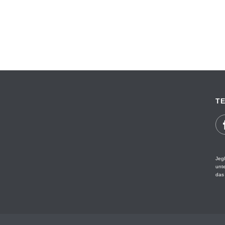
TE
Jegl
unt
das