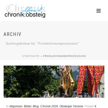
ARCHIV
Suchergebnisse für: "Fronleichnamsprozession"
STARTSEITE
»
FRONLEICHNAMSPROZESSION
In
Allgemein
,
Bilder
,
Blog
,
Chronik 2026
,
Obsteiger Vereine
Posted
4.