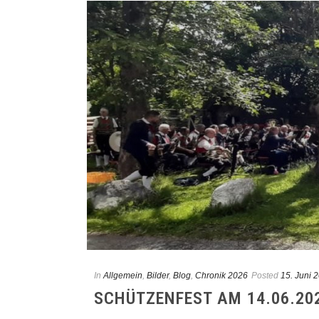
In
Allgemein
,
Bilder
,
Blog
,
Chronik 2026
Posted
15. Juni 
SCHÜTZENFEST AM 14.06.20