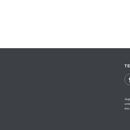
TE
Jegl
unt
das