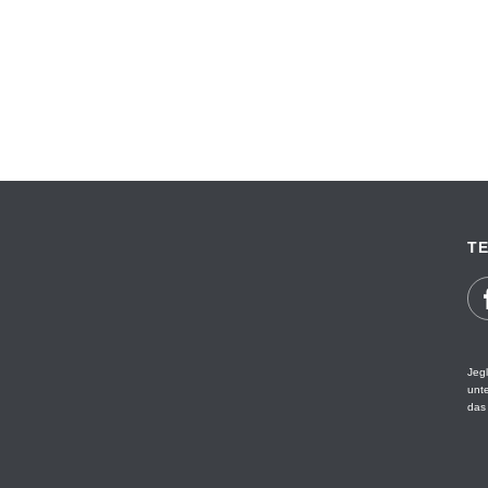
TE
Jegl
unt
das