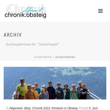
ARCHIV
Suchergebnisse für: "Schachspiel"
STARTSEITE
»
SCHACHSPIEL
In
Allgemein
,
Blog
,
Chronik 2022
,
Kindsein in Obsteig
Posted
5. Juni