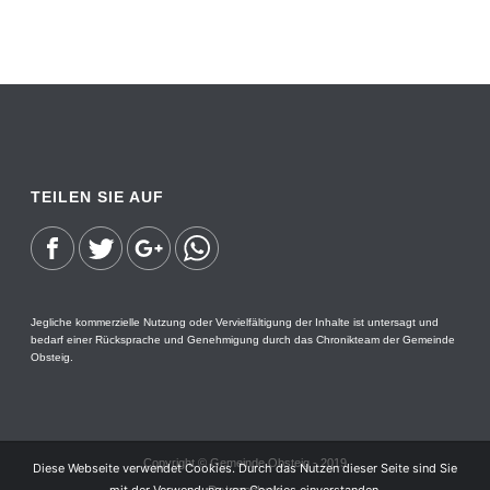
TEILEN SIE AUF
Jegliche kommerzielle Nutzung oder Vervielfältigung der Inhalte ist untersagt und
bedarf einer Rücksprache und Genehmigung durch das Chronikteam der Gemeinde
Obsteig.
Copyright © Gemeinde Obsteig - 2019
Diese Webseite verwendet Cookies. Durch das Nutzen dieser Seite sind Sie