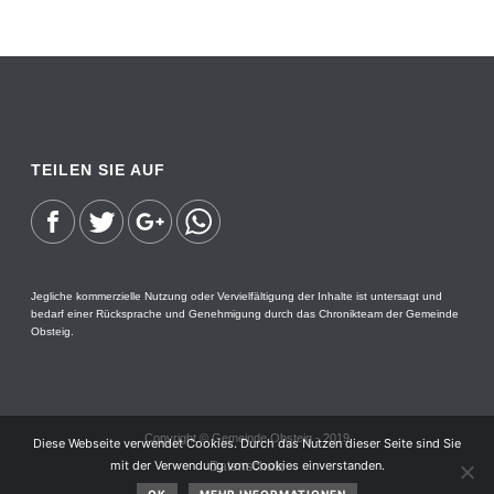
TEILEN SIE AUF
Jegliche kommerzielle Nutzung oder Vervielfältigung der Inhalte ist untersagt und
bedarf einer Rücksprache und Genehmigung durch das Chronikteam der Gemeinde
Obsteig.
Copyright © Gemeinde Obsteig - 2019
Diese Webseite verwendet Cookies. Durch das Nutzen dieser Seite sind Sie
mit der Verwendung von Cookies einverstanden.
Datenschutz
Impressum