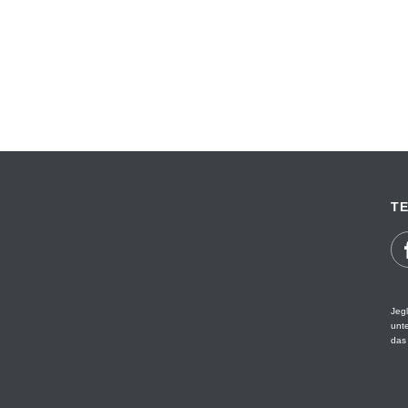
TE
Jegl
unt
das