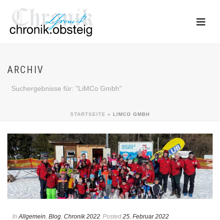
ARCHIV
Suchergebnisse für: "LiMCo Gmbh"
STARTSEITE
»
LIMCO GMBH
In
Allgemein
,
Blog
,
Chronik 2022
Posted
25. Februar 2022