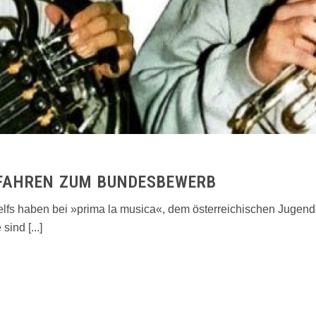
 FAHREN ZUM BUNDESBEWERB
elfs haben bei »prima la musica«, dem österreichischen Ju­ge
ind [...]