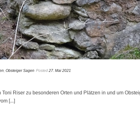
en
,
Obsteiger Sagen
Posted
27. Mai 2021
n Toni Riser zu besonderen Orten und Plätzen in und um Obste
m [...]