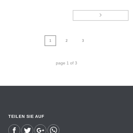
1
2
3
page
1
of
3
TEILEN SIE AUF