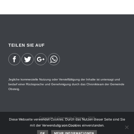
TEILEN SIE AUF
Jegliche kommerzielle Nutzung oder Vervielfältigung der Inhalte ist untersagt und
bedarf einer Rücksprache und Genehmigung durch das Chronikteam der Gemeinde
Obsteig.
Copyright © Gemeinde Obsteig - 2019
Diese Webseite verwendet Cookies. Durch das Nutzen dieser Seite sind Sie
mit der Verwendung von Cookies einverstanden.
Datenschutz
Impressum
OK
MEHR INFORMATIONEN