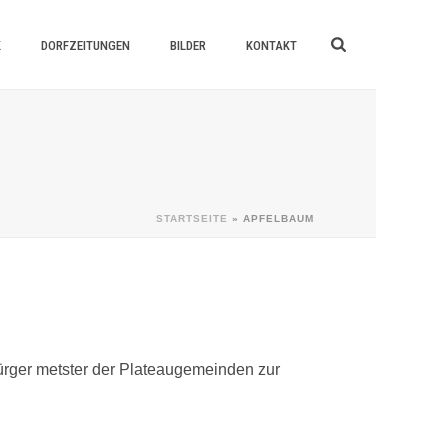
K
DORFZEITUNGEN
BILDER
KONTAKT
STARTSEITE
»
APFELBAUM
ßürger­ metster der Plateaugemeinden zur