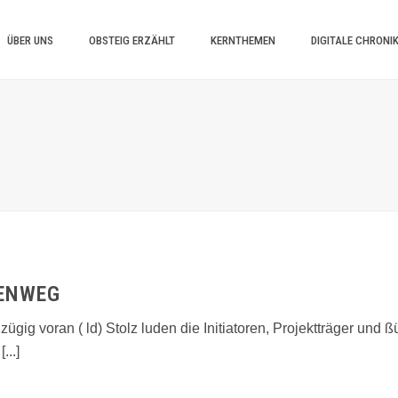
ÜBER UNS
OBSTEIG ERZÄHLT
KERNTHEMEN
DIGITALE CHRONI
MENWEG
ügig voran ( ld) Stolz luden die Initiatoren, Projektträger und 
...]