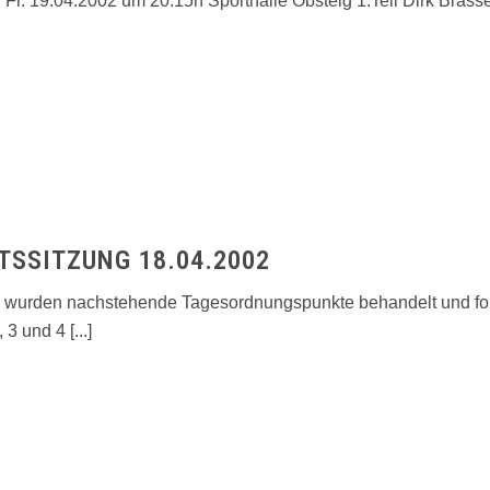
Fr. 19.04.2002 um 20:15h Sporthalle Obsteig 1.Teil Dirk Brass
SSITZUNG 18.04.2002
2 wurden nachstehende Tagesordnungspunkte behandelt und fo
3 und 4 [...]