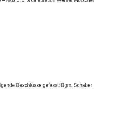
é – Music for a celebration Wenrer Morscher
lgende Beschlüsse gefasst: Bgm. Schaber