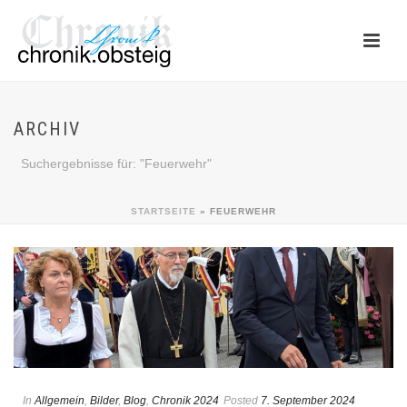
ARCHIV
Suchergebnisse für: "Feuerwehr"
STARTSEITE
»
FEUERWEHR
In
Allgemein
,
Bilder
,
Blog
,
Chronik 2024
Posted
7. September 2024